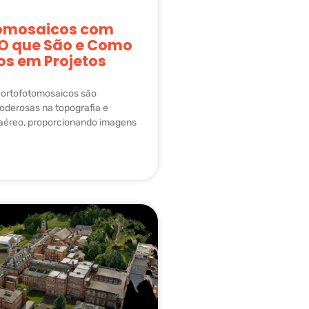
omosaicos com
 O que São e Como
los em Projetos
 ortofotomosaicos são
oderosas na topografia e
éreo, proporcionando imagens