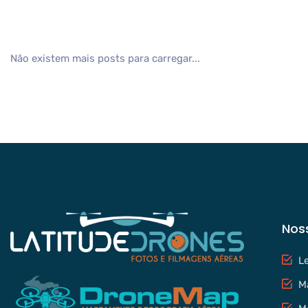
Não existem mais posts para carregar...
Nos
L
M