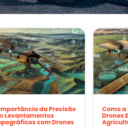
 Importância da Precisão
Como a 
m Levantamentos
Drones 
opográficos com Drones
Agricult