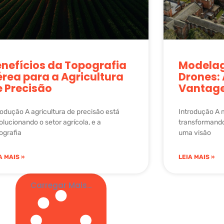
nefícios da Topografia
Modela
rea para a Agricultura
Drones: 
e Precisão
Vantag
rodução A agricultura de precisão está
Introdução A
olucionando o setor agrícola, e a
transformando
ografia
uma visão
A MAIS »
LEIA MAIS »
Carregar Mais...