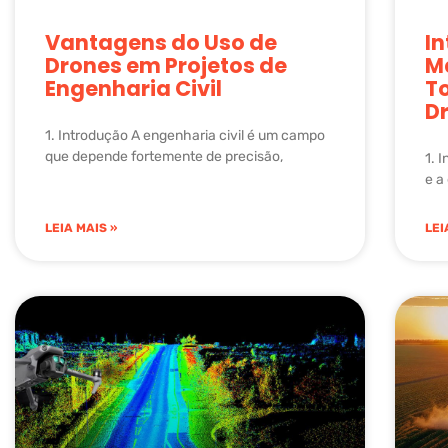
Vantagens do Uso de
I
Drones em Projetos de
M
Engenharia Civil
T
D
1. Introdução A engenharia civil é um campo
que depende fortemente de precisão,
1. 
e a
LEIA MAIS »
LEI