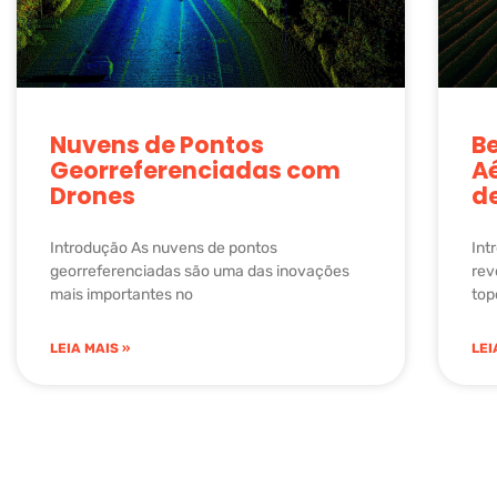
Nuvens de Pontos
Be
Georreferenciadas com
Aé
Drones
d
Introdução As nuvens de pontos
Int
georreferenciadas são uma das inovações
rev
mais importantes no
top
LEIA MAIS »
LEI