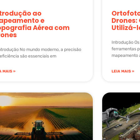
ntrodução ao
Ortofot
apeamento e
Drones:
opografia Aérea com
Utilizá-
rones
Introdução Os
ferramentas p
Introdução No mundo moderno, a precisão
mapeamento a
 eficiência são essenciais em
A MAIS »
LEIA MAIS »