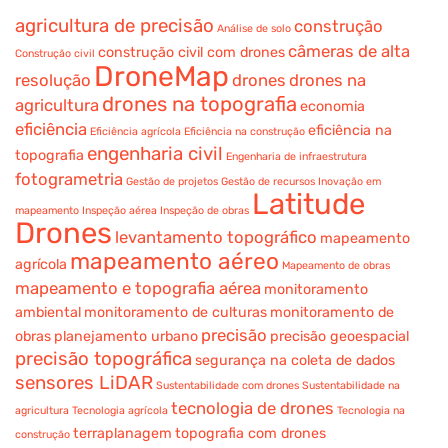
agricultura de precisão
construção
Análise de solo
câmeras de alta
construção civil com drones
Construção civil
DroneMap
resolução
drones
drones na
drones na topografia
agricultura
economia
eficiência
eficiência na
Eficiência agrícola
Eficiência na construção
engenharia civil
topografia
Engenharia de infraestrutura
fotogrametria
Gestão de projetos
Gestão de recursos
Inovação em
Latitude
mapeamento
Inspeção aérea
Inspeção de obras
Drones
levantamento topográfico
mapeamento
mapeamento aéreo
agrícola
Mapeamento de obras
mapeamento e topografia aérea
monitoramento
ambiental
monitoramento de culturas
monitoramento de
precisão
obras
planejamento urbano
precisão geoespacial
precisão topográfica
segurança na coleta de dados
sensores LiDAR
Sustentabilidade com drones
Sustentabilidade na
tecnologia de drones
agricultura
Tecnologia agrícola
Tecnologia na
terraplanagem
topografia com drones
construção