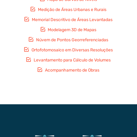
Medição de Áreas Urbanas e Rurais
Memorial Descritivo de Áreas Levantadas
Modelagem 3D de Mapas
Núvem de Pontos Georreferenciadas
Ortofotomosaico em Diversas Resoluções
Levantamento para Cálculo de Volumes
Acompanhamento de Obras