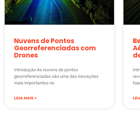
Nuvens de Pontos
Be
Georreferenciadas com
Aé
Drones
d
Introdução As nuvens de pontos
Int
georreferenciadas são uma das inovações
rev
mais importantes no
top
LEIA MAIS »
LEI