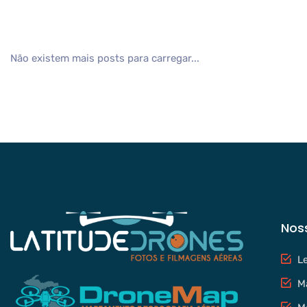
Não existem mais posts para carregar...
Nos
L
M