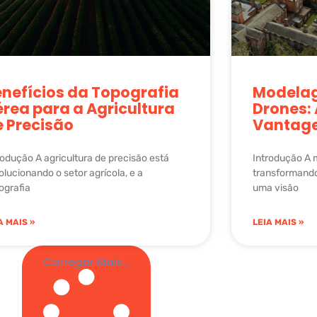
nefícios da Topografia
Modela
rea para a Agricultura
Drones: 
e Precisão
Vantag
rodução A agricultura de precisão está
Introdução A
olucionando o setor agrícola, e a
transformando
ografia
uma visão
A MAIS »
LEIA MAIS »
Carregar Mais...