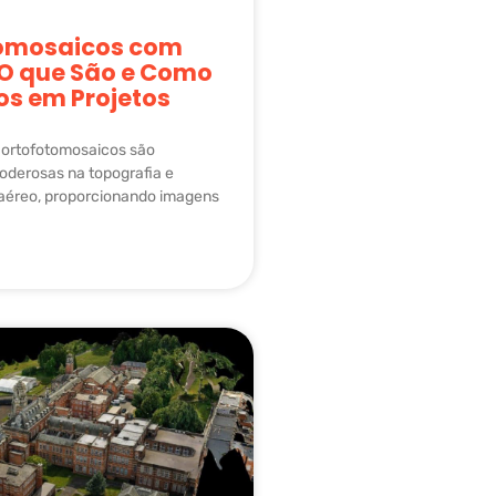
omosaicos com
 O que São e Como
los em Projetos
 ortofotomosaicos são
oderosas na topografia e
éreo, proporcionando imagens