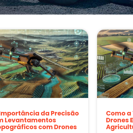
 Importância da Precisão
Como a 
m Levantamentos
Drones 
opográficos com Drones
Agricult