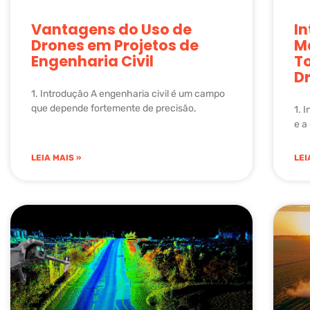
Vantagens do Uso de
I
Drones em Projetos de
M
Engenharia Civil
T
D
1. Introdução A engenharia civil é um campo
que depende fortemente de precisão,
1. 
e a
LEIA MAIS »
LEI