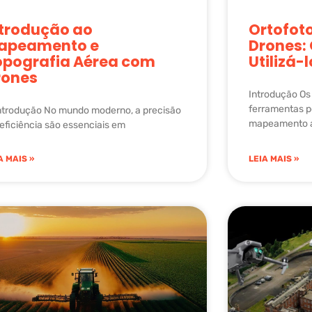
ntrodução ao
Ortofot
apeamento e
Drones:
opografia Aérea com
Utilizá-
rones
Introdução Os
ferramentas p
Introdução No mundo moderno, a precisão
mapeamento a
 eficiência são essenciais em
A MAIS »
LEIA MAIS »