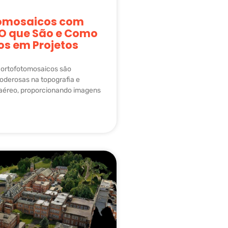
omosaicos com
 O que São e Como
los em Projetos
 ortofotomosaicos são
oderosas na topografia e
éreo, proporcionando imagens