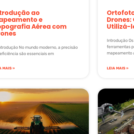
ntrodução ao
Ortofot
apeamento e
Drones:
opografia Aérea com
Utilizá-
rones
Introdução Os
ferramentas p
Introdução No mundo moderno, a precisão
mapeamento a
 eficiência são essenciais em
A MAIS »
LEIA MAIS »