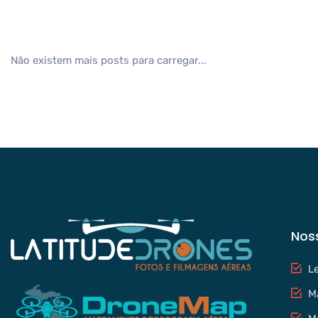
Não existem mais posts para carregar...
Nos
L
M