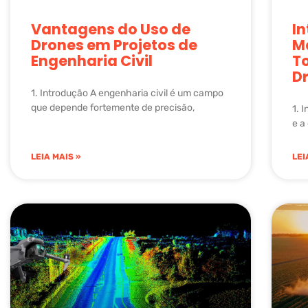
Vantagens do Uso de
I
Drones em Projetos de
M
Engenharia Civil
T
D
1. Introdução A engenharia civil é um campo
que depende fortemente de precisão,
1. 
e a
LEIA MAIS »
LEI