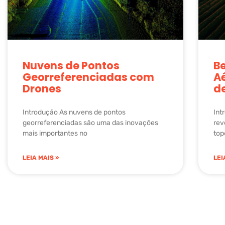
Nuvens de Pontos
Be
Georreferenciadas com
Aé
Drones
d
Introdução As nuvens de pontos
Int
georreferenciadas são uma das inovações
rev
mais importantes no
top
LEIA MAIS »
LEI