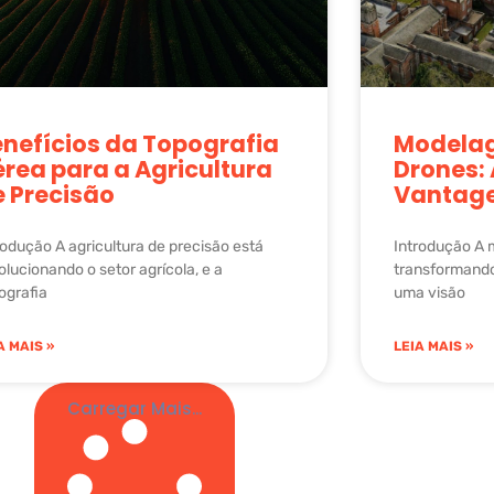
nefícios da Topografia
Modela
rea para a Agricultura
Drones: 
e Precisão
Vantag
rodução A agricultura de precisão está
Introdução A
olucionando o setor agrícola, e a
transformando
ografia
uma visão
A MAIS »
LEIA MAIS »
Carregar Mais...