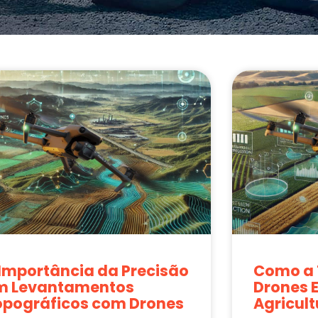
 Importância da Precisão
Como a 
m Levantamentos
Drones 
opográficos com Drones
Agricult