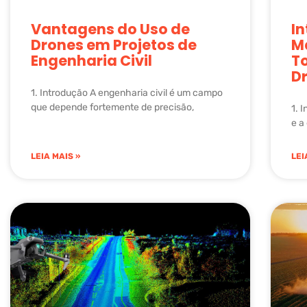
Vantagens do Uso de
I
Drones em Projetos de
M
Engenharia Civil
T
D
1. Introdução A engenharia civil é um campo
que depende fortemente de precisão,
1. 
e a
LEIA MAIS »
LEI