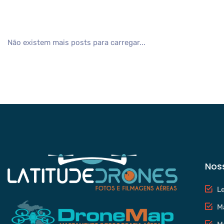
Não existem mais posts para carregar...
Nos
L
M