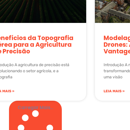
nefícios da Topografia
Modela
rea para a Agricultura
Drones: 
e Precisão
Vantag
rodução A agricultura de precisão está
Introdução A
olucionando o setor agrícola, e a
transformando
ografia
uma visão
A MAIS »
LEIA MAIS »
Carregar Mais...