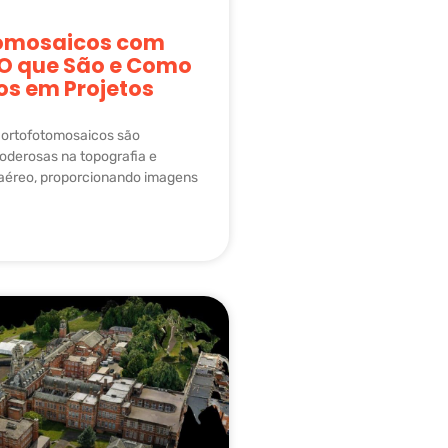
omosaicos com
 O que São e Como
los em Projetos
 ortofotomosaicos são
oderosas na topografia e
éreo, proporcionando imagens