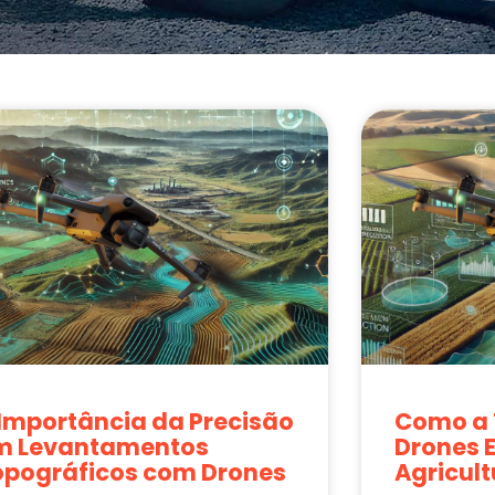
 Importância da Precisão
Como a 
m Levantamentos
Drones 
opográficos com Drones
Agricult