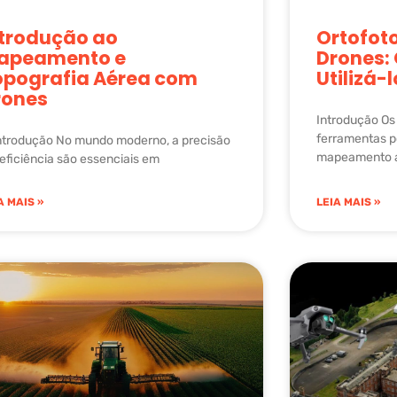
ntrodução ao
Ortofot
apeamento e
Drones:
opografia Aérea com
Utilizá-
rones
Introdução Os
ferramentas p
Introdução No mundo moderno, a precisão
mapeamento a
 eficiência são essenciais em
A MAIS »
LEIA MAIS »