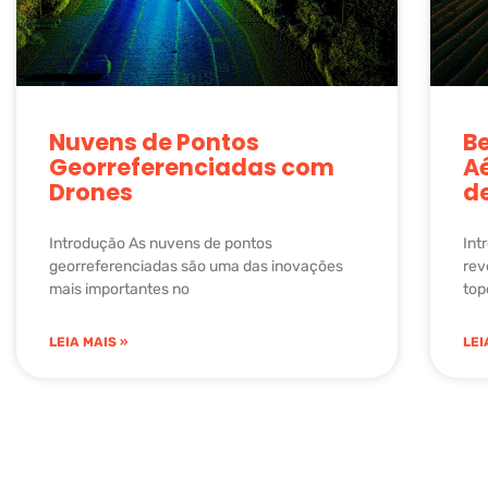
Nuvens de Pontos
Be
Georreferenciadas com
Aé
Drones
d
Introdução As nuvens de pontos
Int
georreferenciadas são uma das inovações
rev
mais importantes no
top
LEIA MAIS »
LEI