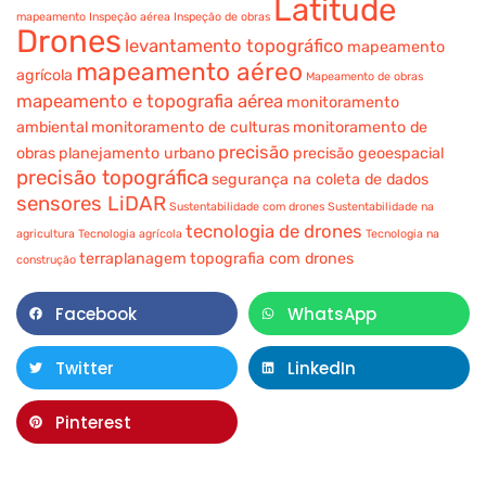
Latitude
mapeamento
Inspeção aérea
Inspeção de obras
Drones
levantamento topográfico
mapeamento
mapeamento aéreo
agrícola
Mapeamento de obras
mapeamento e topografia aérea
monitoramento
ambiental
monitoramento de culturas
monitoramento de
precisão
obras
planejamento urbano
precisão geoespacial
precisão topográfica
segurança na coleta de dados
sensores LiDAR
Sustentabilidade com drones
Sustentabilidade na
tecnologia de drones
agricultura
Tecnologia agrícola
Tecnologia na
terraplanagem
topografia com drones
construção
Facebook
WhatsApp
Twitter
LinkedIn
Pinterest