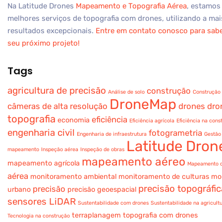
Na Latitude Drones
Mapeamento e Topografia Aérea
, estamos
melhores serviços de topografia com drones, utilizando a mai
resultados excepcionais.
Entre em contato conosco para sab
seu próximo projeto!
Tags
agricultura de precisão
construção
Análise de solo
Construção 
DroneMap
câmeras de alta resolução
drones
dro
topografia
eficiência
economia
Eficiência agrícola
Eficiência na cons
engenharia civil
fotogrametria
Engenharia de infraestrutura
Gestão 
Latitude Dron
mapeamento
Inspeção aérea
Inspeção de obras
mapeamento aéreo
mapeamento agrícola
Mapeamento d
aérea
monitoramento ambiental
monitoramento de culturas
mo
precisão topográfic
precisão
urbano
precisão geoespacial
sensores LiDAR
Sustentabilidade com drones
Sustentabilidade na agricult
terraplanagem
topografia com drones
Tecnologia na construção