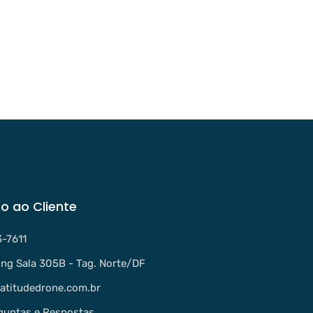
o ao Cliente
3-7611
ng Sala 305B - Tag. Norte/DF
atitudedrone.com.br
guntas e Respostas