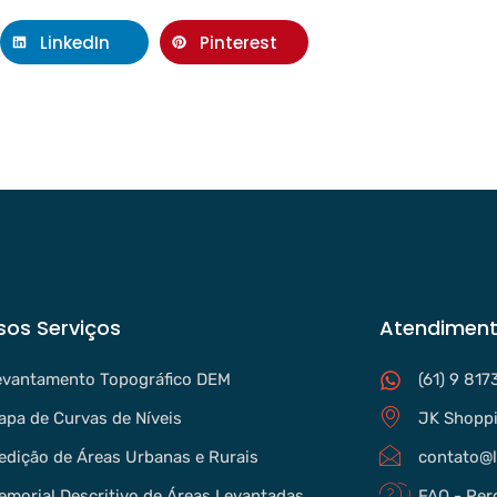
LinkedIn
Pinterest
sos Serviços
Atendiment
evantamento Topográfico DEM
(61) 9 817
apa de Curvas de Níveis
JK Shoppi
edição de Áreas Urbanas e Rurais
contato@l
emorial Descritivo de Áreas Levantadas
FAQ - Per