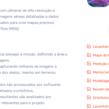
com câmeras de alta resolução e
imagens aéreas detalhadas e dados
sados para criar mapas precisos,
fície (MDS).
Levantam
ial planejar a missão, definindo a área a
Mapa de 
agens.
Medição 
 capturando milhares de imagens e
Memorial
ão dos dados, mesmo em terrenos
Modelage
ados são processados por softwares
Núvem de
alhados e ortofotos.
resultantes são analisados por
Ortofoto
relevantes para o projeto.
Levantam